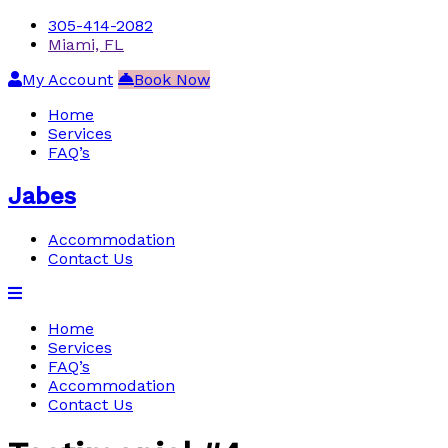
305-414-2082
Miami, FL
My Account
Book Now
Home
Services
FAQ’s
Jabes
Accommodation
Contact Us
Home
Services
FAQ’s
Accommodation
Contact Us