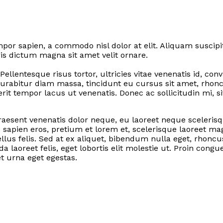
por sapien, a commodo nisl dolor at elit. Aliquam suscipit
is dictum magna sit amet velit ornare.
llentesque risus tortor, ultricies vitae venenatis id, conval
urabitur diam massa, tincidunt eu cursus sit amet, rhonc
rerit tempor lacus ut venenatis. Donec ac sollicitudin mi
aesent venenatis dolor neque, eu laoreet neque scelerisque
 sapien eros, pretium et lorem et, scelerisque laoreet ma
tellus felis. Sed at ex aliquet, bibendum nulla eget, rho
ida laoreet felis, eget lobortis elit molestie ut. Proin c
t urna eget egestas.