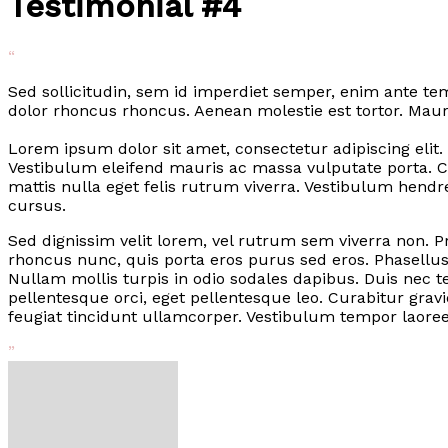
Testimonial #4
“
Sed sollicitudin, sem id imperdiet semper, enim ante tem
dolor rhoncus rhoncus. Aenean molestie est tortor. Maur
Lorem ipsum dolor sit amet, consectetur adipiscing elit. Pe
Vestibulum eleifend mauris ac massa vulputate porta. C
mattis nulla eget felis rutrum viverra. Vestibulum hend
cursus.
Sed dignissim velit lorem, vel rutrum sem viverra non. Pr
rhoncus nunc, quis porta eros purus sed eros. Phasellus
Nullam mollis turpis in odio sodales dapibus. Duis nec 
pellentesque orci, eget pellentesque leo. Curabitur grav
feugiat tincidunt ullamcorper. Vestibulum tempor laoree
”